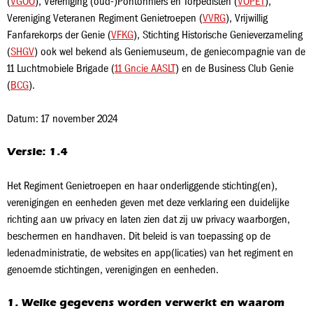
(
VGOO
), Vereniging (oud-)Pontonniers en Torpedisten (
VOPET
),
Vereniging Veteranen Regiment Genietroepen (
VVRG
), Vrijwillig
Fanfarekorps der Genie (
VFKG
), Stichting Historische Genieverzameling
(
SHGV
) ook wel bekend als Geniemuseum, de geniecompagnie van de
11 Luchtmobiele Brigade (
11 Gncie AASLT
) en de Business Club Genie
(
BCG
).
Datum: 17 november 2024
Versie: 1.4
Het Regiment Genietroepen en haar onderliggende stichting(en),
verenigingen en eenheden geven met deze verklaring een duidelijke
richting aan uw privacy en laten zien dat zij uw privacy waarborgen,
beschermen en handhaven. Dit beleid is van toepassing op de
ledenadministratie, de websites en app(licaties) van het regiment en
genoemde stichtingen, verenigingen en eenheden.
1. Welke gegevens worden verwerkt en waarom